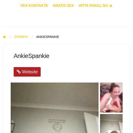
SEX KONTAKTE
GRATIS SEX
HITTA KNULL NU 🔥
ÖREBRO
ANKIESPANKIE
AnkieSpankie
Website