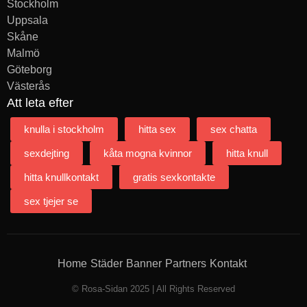
Stockholm
Uppsala
Skåne
Malmö
Göteborg
Västerås
Att leta efter
knulla i stockholm
hitta sex
sex chatta
sexdejting
kåta mogna kvinnor
hitta knull
hitta knullkontakt
gratis sexkontakte
sex tjejer se
Home
Städer
Banner
Partners
Kontakt
© Rosa-Sidan 2025 | All Rights Reserved