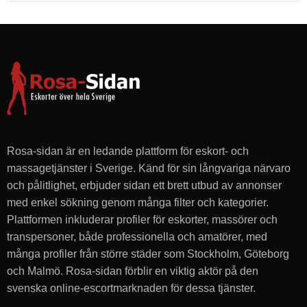
i
n
r
u
m
p
a
,
o
Rosa-sidan är en ledande plattform för eskort- och
u
massagetjänster i Sverige. Känd för sin långvariga närvaro
t
och pålitlighet, erbjuder sidan ett brett utbud av annonser
c
med enkel sökning genom många filter och kategorier.
a
Plattformen inkluderar profiler för eskorter, massörer och
l
transpersoner, både professionella och amatörer, med
l
många profiler från större städer som Stockholm, Göteborg
s
och Malmö. Rosa-sidan förblir en viktig aktör på den
!
svenska online-escortmarknaden för dessa tjänster.