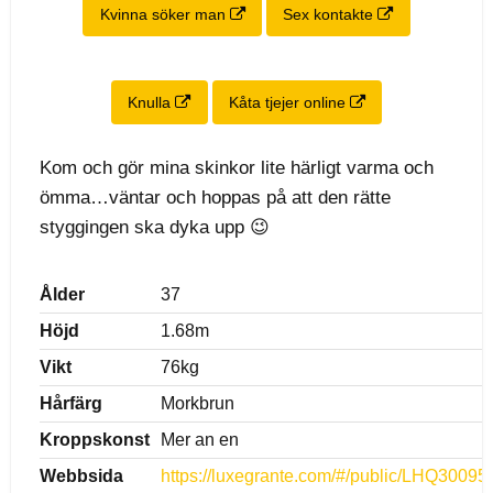
Kvinna söker man
Sex kontakte
Knulla
Kåta tjejer online
Kom och gör mina skinkor lite härligt varma och
ömma…väntar och hoppas på att den rätte
styggingen ska dyka upp 😉
Ålder
37
Höjd
1.68m
Vikt
76kg
Hårfärg
Morkbrun
Kroppskonst
Mer an en
Webbsida
https://luxegrante.com/#/public/LHQ300