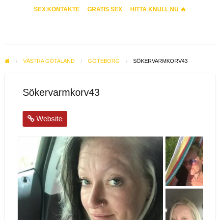
SEX KONTAKTE
GRATIS SEX
HITTA KNULL NU 🔥
VÄSTRA GÖTALAND
GÖTEBORG
SÖKERVARMKORV43
Sökervarmkorv43
Website