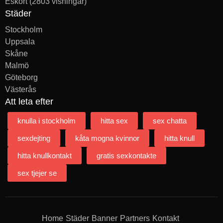
Eskort
(2803 visningar)
Städer
Stockholm
Uppsala
Skåne
Malmö
Göteborg
Västerås
Att leta efter
knulla i stockholm
hitta sex
sex chatta
sexdejting
kåta mogna kvinnor
hitta knull
hitta knullkontakt
gratis sexkontakte
sex tjejer se
Home
Städer
Banner
Partners
Kontakt