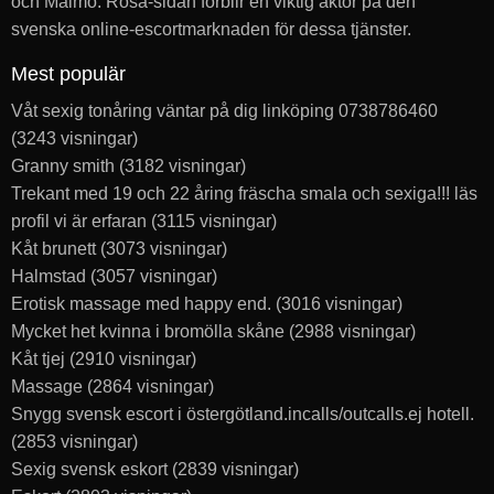
och Malmö. Rosa-sidan förblir en viktig aktör på den
svenska online-escortmarknaden för dessa tjänster.
Mest populär
Våt sexig tonåring väntar på dig linköping 0738786460
(3243 visningar)
Granny smith
(3182 visningar)
Trekant med 19 och 22 åring fräscha smala och sexiga!!! läs
profil vi är erfaran
(3115 visningar)
Kåt brunett
(3073 visningar)
Halmstad
(3057 visningar)
Erotisk massage med happy end.
(3016 visningar)
Mycket het kvinna i bromölla skåne
(2988 visningar)
Kåt tjej
(2910 visningar)
Massage
(2864 visningar)
Snygg svensk escort i östergötland.incalls/outcalls.ej hotell.
(2853 visningar)
Sexig svensk eskort
(2839 visningar)