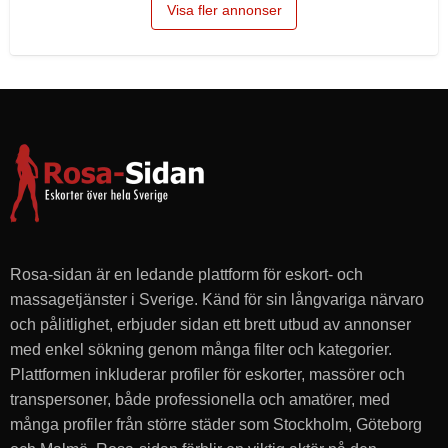
a
t
Visa fler annonser
n
?
h
u
v
u
d
v
ä
r
k
Rosa-sidan är en ledande plattform för eskort- och
?
massagetjänster i Sverige. Känd för sin långvariga närvaro
och pålitlighet, erbjuder sidan ett brett utbud av annonser
med enkel sökning genom många filter och kategorier.
Plattformen inkluderar profiler för eskorter, massörer och
transpersoner, både professionella och amatörer, med
många profiler från större städer som Stockholm, Göteborg