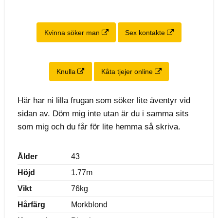
Kvinna söker man
Sex kontakte
Knulla
Kåta tjejer online
Här har ni lilla frugan som söker lite äventyr vid
sidan av. Döm mig inte utan är du i samma sits
som mig och du får för lite hemma så skriva.
Ålder
43
Höjd
1.77m
Vikt
76kg
Hårfärg
Morkblond