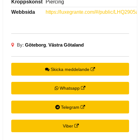
Kroppskonst
Piercing
Webbsida
https://luxegrante.com/#/public/LHQ290
By:
Göteborg
,
Västra Götaland
Skicka meddelande
Whatsapp
Telegram
Viber