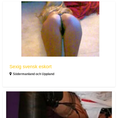
Sexig
svensk
eskort
Sexig svensk eskort
Södermanland och Uppland
Busig
fröken
idag