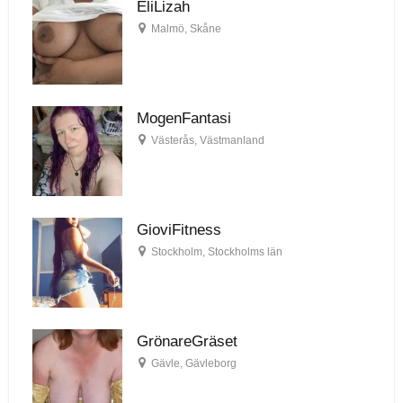
EliLizah
Malmö
,
Skåne
MogenFantasi
Västerås
,
Västmanland
GioviFitness
Stockholm
,
Stockholms län
GrönareGräset
Gävle
,
Gävleborg