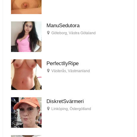
ManuSedutora
Göteborg
,
Västra Götaland
PerfectllyRipe
Västerås
,
Västmanland
DiskretSvärmeri
Linköping
,
Östergötland