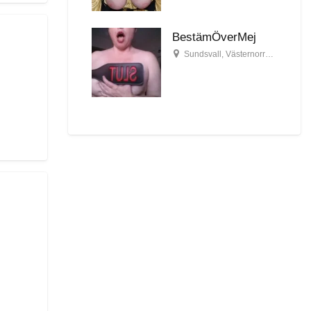
BestämÖverMej
Sundsvall
,
Västernorrlands