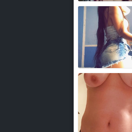
GioviFitness
PerfectllyRipe