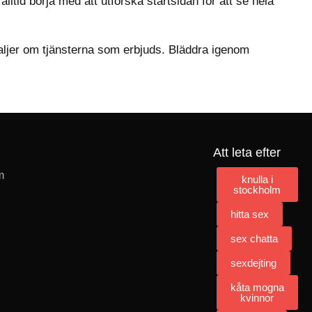
alltid börja med att utforska startsidan för att se hela
taljer om tjänsterna som erbjuds. Bläddra igenom
Att leta efter
m
knulla i
stockholm
hitta sex
sex chatta
sexdejting
kåta mogna
kvinnor