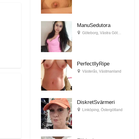
ManuSedutora
Göteborg
,
Västra Götaland
PerfectllyRipe
Västerås
,
Västmanland
DiskretSvärmeri
Linköping
,
Östergötland