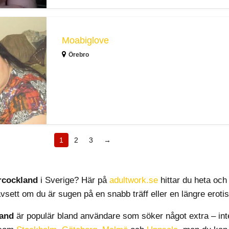
Moabiglove
Örebro
1
2
3
→
rcockland
i Sverige? Här på
adultwork.se
hittar du heta och
avsett om du är sugen på en snabb träff eller en längre eroti
and
är populär bland användare som söker något extra – int