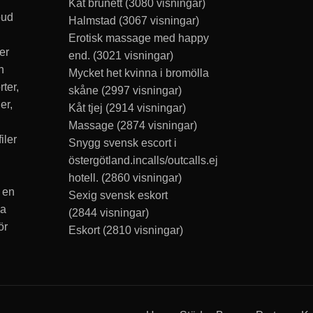
Kåt brunett
(3080 visningar)
bud
Halmstad
(3067 visningar)
Erotisk massage med happy
er
end.
(3021 visningar)
n
Mycket het kvinna i bromölla
rter,
skåne
(2997 visningar)
er,
Kåt tjej
(2914 visningar)
Massage
(2874 visningar)
iler
Snygg svensk escort i
östergötland.incalls/outcalls.ej
hotell.
(2860 visningar)
 en
Sexig svensk eskort
ka
(2844 visningar)
ör
Eskort
(2810 visningar)