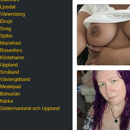
Ljusdal
EliLizah
Vänersborg
Eksjö
Sveg
Sjöbo
Mariefred
Rosenfors
Klintehamn
Uppland
Småland
MogenFantasi
Västergötland
Medelpad
Bohuslän
Närke
Södermanland och Uppland