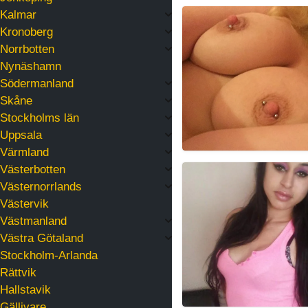
PinkyBunny
Kalmar
Kronoberg
Norrbotten
Nynäshamn
Södermanland
Skåne
Stockholms län
Uppsala
Värmland
Västerbotten
ManuSedutora
Västernorrlands
Västervik
Västmanland
Västra Götaland
Stockholm-Arlanda
Rättvik
Hallstavik
Gällivare