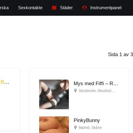
rska
Sexkontakte
Städer
Instrumentpanel
Sida 1 av 3
Mys med Fiffi – Resor Sundsvall, Skåne, Blekinge
Mys med Fiffi – Resor Sundsvall, Skåne, Blekinge
Stockholm
,
Stockholms län
PinkyBunny
Malmö
,
Skåne