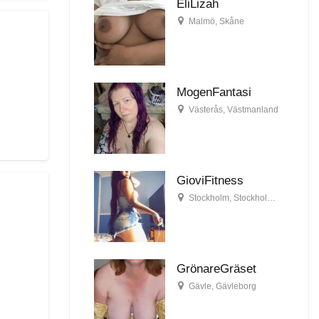
EliLizah
Malmö
,
Skåne
MogenFantasi
Västerås
,
Västmanland
GioviFitness
Stockholm
,
Stockholms län
GrönareGräset
Gävle
,
Gävleborg