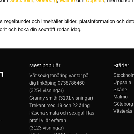
r som
Stockholm
,
Göteborg
,
Malmö
och
Uppsala
, men du kan 
regelbundet och innehåller bilder, platsinformation och de
vorit och boka din sexträff redan idag.
Mest populär
Städer
Stockhol
Våt sexig tonåring väntar på
Uppsala
dig linköping 0738786460
Skåne
(3254 visningar)
Malmö
Granny smith
(3191 visningar)
Göteborg
e
Trekant med 19 och 22 åring
Västerås
fräscha smala och sexiga!!! läs
.
profil vi är erfaran
(3123 visningar)