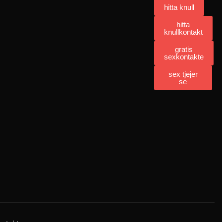
hitta knull
hitta
knullkontakt
gratis
sexkontakte
sex tjejer
se