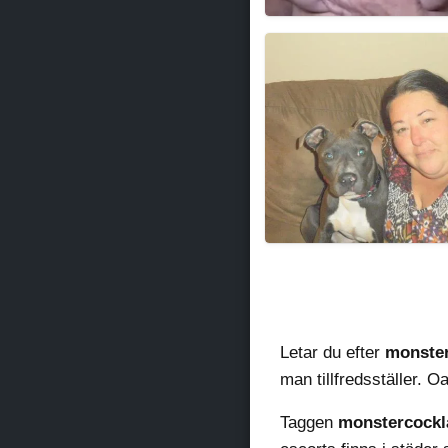
Moabiglove
Letar du efter
monste
man tillfredsställer. O
Taggen
monstercockl