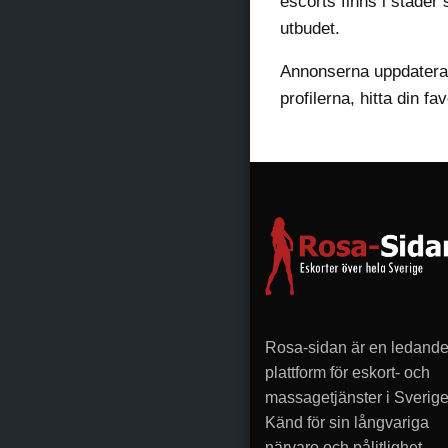
escorts finns i städe
utbudet.
Annonserna uppdateras 
profilerna, hitta din fa
Rosa-sidan är en ledand
plattform för eskort- och
massagetjänster i Sverige
Känd för sin långvariga
närvaro och pålitlighet,