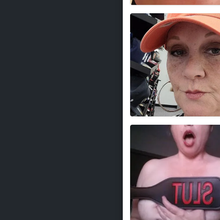
DiskretSvärmeri
BestämÖverMej