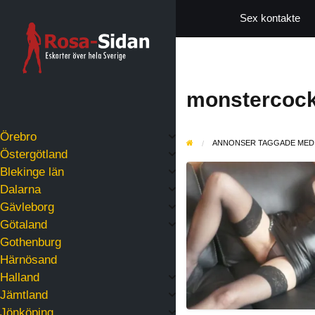
Sex kontakte
monstercock
Örebro
ANNONSER TAGGADE MED
Östergötland
Mys
Blekinge län
med
Dalarna
Fiffi
Gävleborg
–
Götaland
Resor
Gothenburg
Sundsvall,
Härnösand
Skåne,
Halland
Blekinge
Jämtland
Jönköping