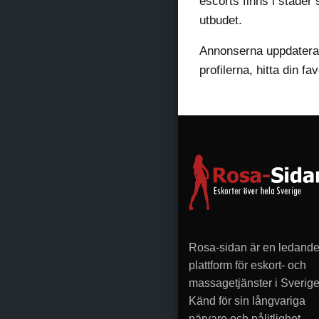
escorts finns i städe
utbudet.
Annonserna uppdateras 
profilerna, hitta din fa
Rosa-sidan är en ledand
plattform för eskort- och
massagetjänster i Sverige
Känd för sin långvariga
närvaro och pålitlighet,