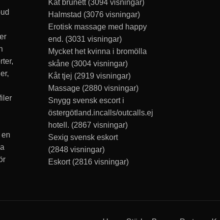
Kåt brunett
(3094 visningar)
bud
Halmstad
(3076 visningar)
Erotisk massage med happy
er
end.
(3031 visningar)
n
Mycket het kvinna i bromölla
rter,
skåne
(3004 visningar)
er,
Kåt tjej
(2919 visningar)
Massage
(2880 visningar)
iler
Snygg svensk escort i
östergötland.incalls/outcalls.ej
hotell.
(2867 visningar)
 en
Sexig svensk eskort
ka
(2848 visningar)
ör
Eskort
(2816 visningar)