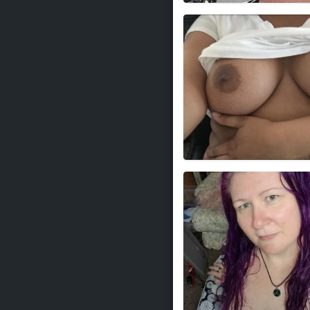
EliLizah
MogenFantasi