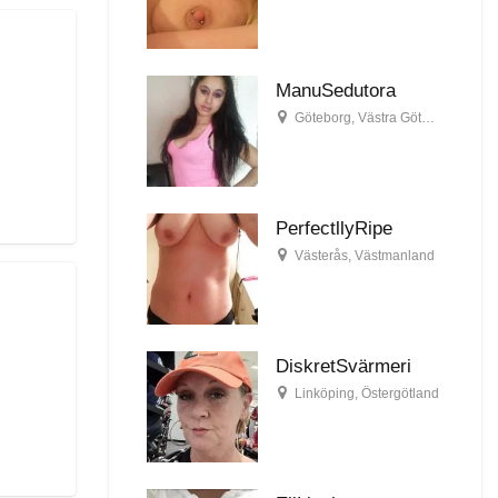
ManuSedutora
Göteborg
,
Västra Götaland
PerfectllyRipe
Västerås
,
Västmanland
DiskretSvärmeri
Linköping
,
Östergötland