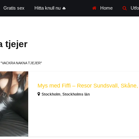
Gratis sex
Hitta knull nu 🔥
Home
Utfo
 tjejer
"VACKRA NAKNA TJEJER"
Stockholm
,
Stockholms län