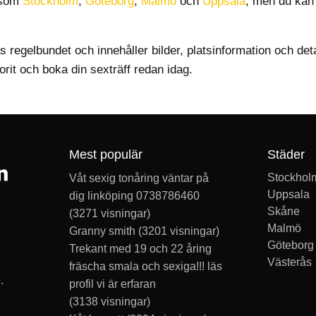
r som
Stockholm
,
Göteborg
,
Malmö
och
Uppsala
, men du kan 
regelbundet och innehåller bilder, platsinformation och de
vorit och boka din sexträff redan idag.
Mest populär
Städer
Stockhol
Våt sexig tonåring väntar på
Uppsala
dig linköping 0738786460
Skåne
(3271 visningar)
Malmö
Granny smith
(3201 visningar)
Göteborg
e
Trekant med 19 och 22 åring
Västerås
fräscha smala och sexiga!!! läs
.
profil vi är erfaran
(3138 visningar)