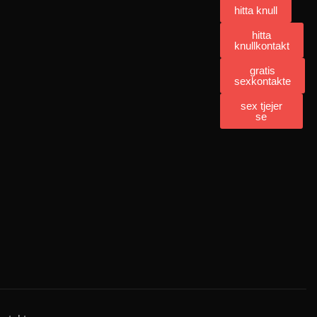
hitta knull
hitta
knullkontakt
gratis
sexkontakte
sex tjejer
se