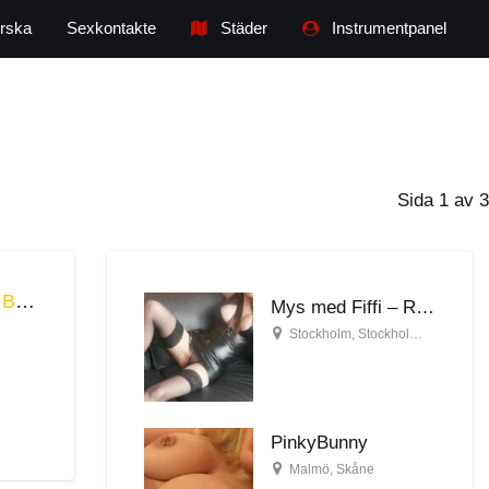
rska
Sexkontakte
Städer
Instrumentpanel
Sida 1 av 3
Mys med Fiffi – Resor Sundsvall, Skåne, Blekinge
Mys med Fiffi – Resor Sundsvall, Skåne, Blekinge
Stockholm
,
Stockholms län
PinkyBunny
Malmö
,
Skåne