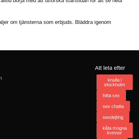
alltid börja med att utforska startsidan för att se hela
taljer om tjänsterna som erbjuds. Bläddra igenom
Att leta efter
m
knulla i
stockholm
hitta sex
sex chatta
sexdejting
kåta mogna
kvinnor