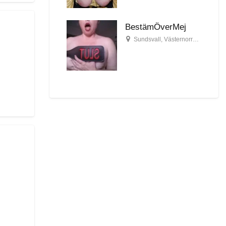
BestämÖverMej
Sundsvall
,
Västernorrlands