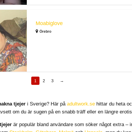
Moabiglove
Örebro
1
2
3
→
nakna tjejer
i Sverige? Här på
adultwork.se
hittar du heta o
avsett om du är sugen på en snabb träff eller en längre eroti
tjejer
är populär bland användare som söker något extra – i