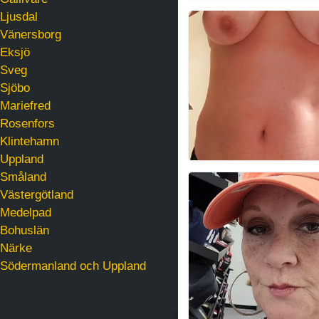
Ljusdal
PerfectllyRipe
Vänersborg
Eksjö
Sveg
Sjöbo
Mariefred
Rosenfors
Klintehamn
Uppland
Småland
DiskretSvärmeri
Västergötland
Medelpad
Bohuslän
Närke
Södermanland och Uppland