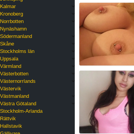
PinkyBunny
Kalmar
Kronoberg
Norrbotten
Nynäshamn
Södermanland
Skåne
Stockholms län
Uppsala
Värmland
Västerbotten
ManuSedutora
Västernorrlands
Västervik
Västmanland
Västra Götaland
Stockholm-Arlanda
Rättvik
Hallstavik
Gällivare