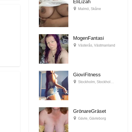
EliLizah
Malmö
,
Skåne
MogenFantasi
Västerås
,
Västmanland
GioviFitness
Stockholm
,
Stockholms län
GrönareGräset
Gävle
,
Gävleborg