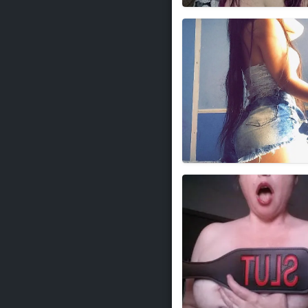
GioviFitness
BestämÖverMej