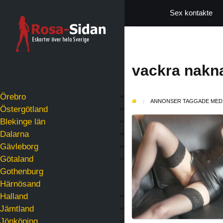
Sex kontakte
vackra nakna
Örebro
ANNONSER TAGGADE MED 
Östergötland
Mys
Blekinge län
med
Dalarna
Fiffi
Gävleborg
–
Götaland
Resor
Gothenburg
Sundsvall,
Härnösand
Skåne,
Halland
Blekinge
Jämtland
Jönköping