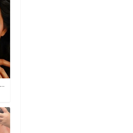
 most sexy natasha new in sweedan