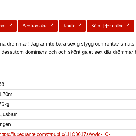
 man
Sex kontakte
Knulla
Kåta tjejer online
dina drömmar! Jag är inte bara sexig stygg och rentav smuts
lar dessutom dominans och och skönt galet sex där drömmar b
38
1.70m
76kg
Ljusbrun
Ingen
https://luxegrante.com/#/public/LHQ3017sWwIq-_C-