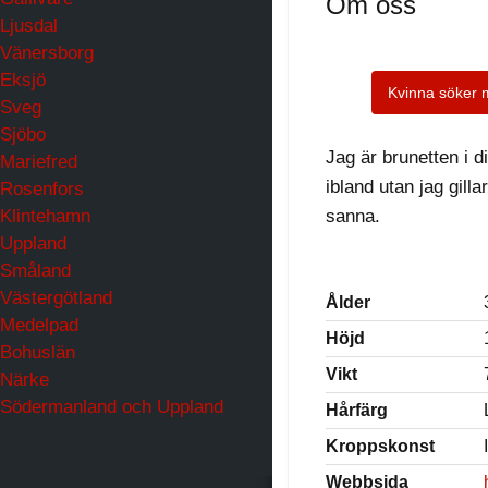
Om oss
Ljusdal
Vänersborg
Eksjö
Kvinna söker
Sveg
Sjöbo
Jag är brunetten i 
Mariefred
ibland utan jag gil
Rosenfors
Klintehamn
sanna.
Uppland
Småland
Västergötland
Ålder
Medelpad
Höjd
Bohuslän
Vikt
Närke
Södermanland och Uppland
Hårfärg
Kroppskonst
Webbsida