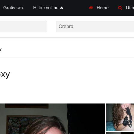
Gratis sex
Hitta knull nu 🔥
Home
Utfo
Y
xy