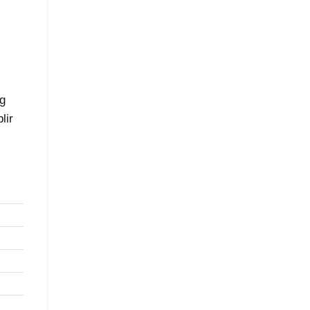
ig
lir