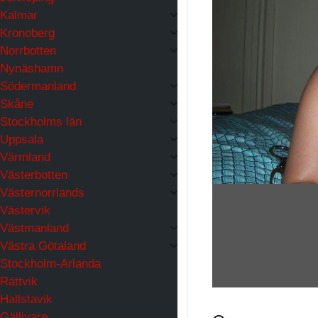
Kalmar
Kronoberg
Norrbotten
Nynäshamn
Södermanland
Skåne
Stockholms län
Uppsala
Värmland
Västerbotten
Västernorrlands
Västervik
Västmanland
Västra Götaland
Stockholm-Arlanda
Rättvik
Hallstavik
Gällivare