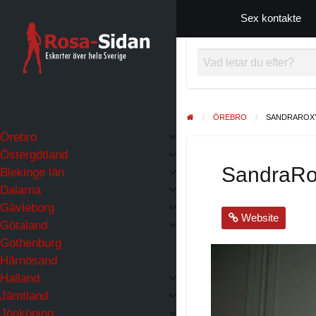
Sex kontakte
ÖREBRO
SANDRAROX
Örebro
Östergötland
SandraRo
Blekinge län
Dalarna
Gävleborg
Website
Götaland
Gothenburg
Härnösand
Halland
Jämtland
Jönköping