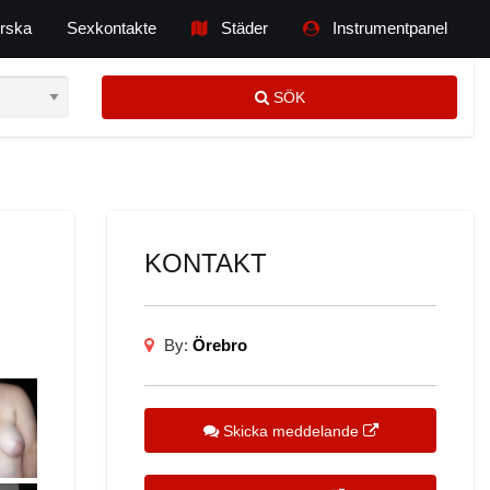
rska
Sexkontakte
Städer
Instrumentpanel
SÖK
KONTAKT
By:
Örebro
Skicka meddelande